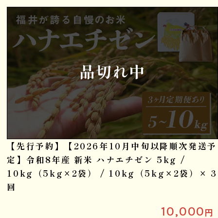
品切れ中
【先行予約】【2026年10月中旬以降順次発送予
定】令和8年産 新米 ハナエチゼン 5kg /
10kg（5kg×2袋） / 10kg（5kg×2袋）× 3
回
10,000
円