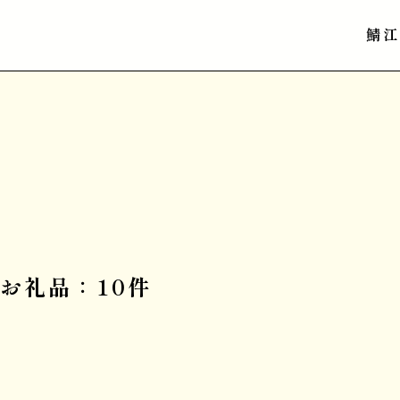
鯖
お礼品：10件