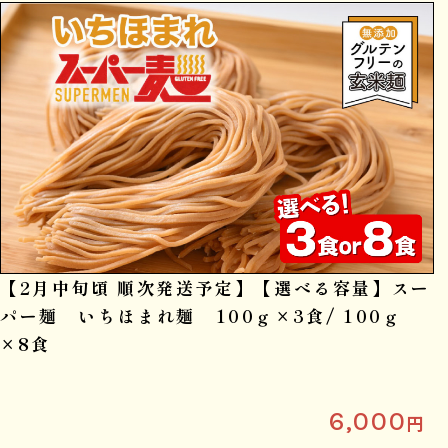
【2月中旬頃 順次発送予定】【選べる容量】スー
パー麺 いちほまれ麺 100ｇ×3食/ 100ｇ
×8食
6,000
円