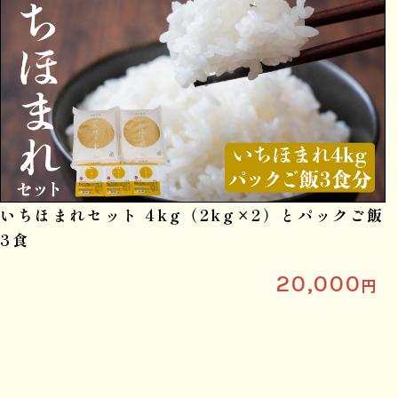
いちほまれセット 4kg（2kg×2）とパックご飯
3食
20,000
円