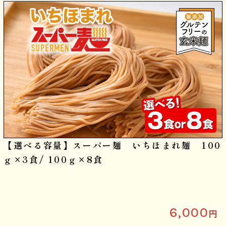
【選べる容量】スーパー麺 いちほまれ麺 100
ｇ×3食/ 100ｇ×8食
6,000
円