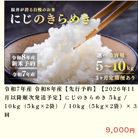
令和7年産 令和8年産【先行予約】【2026年11
月以降順次発送予定】にじのきらめき 5kg /
10kg（5kg×2袋） / 10kg（5kg×2袋）× 3
回
9,000
円