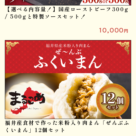
【選べる内容量！】国産ローストビーフ300g
/ 500gと特製ソースセット！
10,000
円
福井産食材で作った米粉入り肉まん「ぜんぶふ
くいまん」12個セット