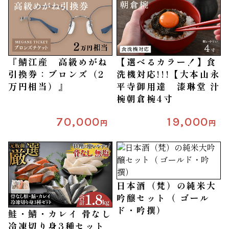
『鯖江産 高級めがね
【選べるカラー！】食
引換券：ブロンズ（2
洗機対応!!!【大本山永
万円相当）』
平寺御用達 漆琳堂 汁
椀朝倉椀4寸
70,000
19,000
円
円
日本酒（梵）の純米大
吟醸セット（ ゴール
ド・吟撰）
鮭・鯖・カレイ 骨なし
冷凍切り身3種セット