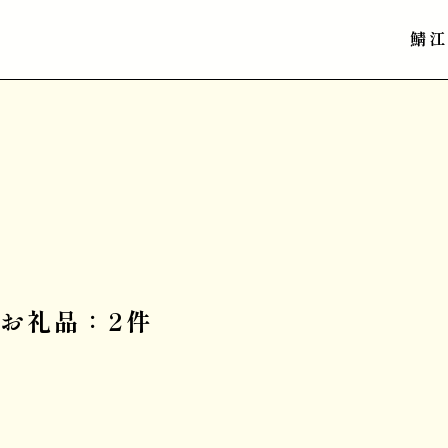
鯖
お礼品：2件