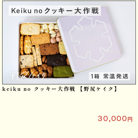
keiku no クッキー大作戦 【野尻ケイク】
30,000
円