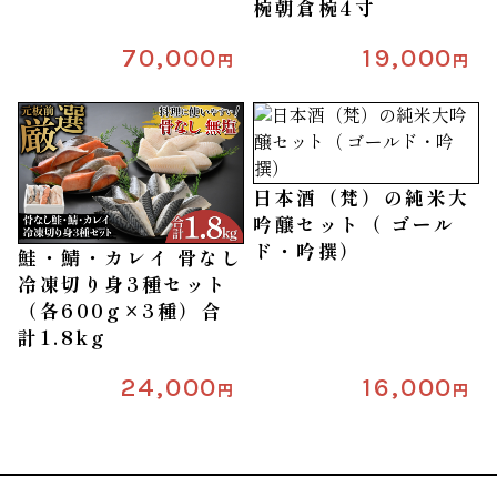
椀朝倉椀4寸
70,000
19,000
円
円
日本酒（梵）の純米大
吟醸セット（ ゴール
ド・吟撰）
鮭・鯖・カレイ 骨なし
冷凍切り身3種セット
（各600g×3種）合
計1.8kg
24,000
16,000
円
円