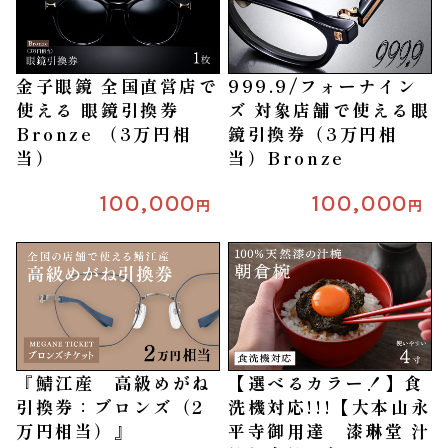
金子眼鏡 全国直営店で
999.9/フォーナイン
使える 眼鏡引換券
ズ 対象店舗で使える眼
Bronze （3万円相
鏡引換券（3万円相
当）
当）Bronze
100,000
100,000
円
円
『鯖江産 高級めがね
【選べるカラー！】食
引換券：ブロンズ（2
洗機対応!!!【大本山永
万円相当）』
平寺御用達 漆琳堂 汁