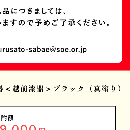
りの器＜越前漆器＞ブラック（真塗り）
寄附額
19,000