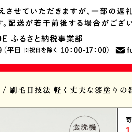
ルS / 刷毛目技法 軽く丈夫な漆塗