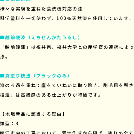
様々な実験を重ねた食洗機対応の漆
科学塗料を一切使わず、100％天然漆を使用しています。
■越前硬漆（えちぜんかたうるし）
「越前硬漆」は福井県、福井大学との産学官の連携によ
漆。
■真塗り技法（ブラックのみ）
漆のろ過を重ねて塵をていねいに取り除き、刷毛目を残
技法」は高級感のある仕上がりが特徴です。
【地場産品に該当する理由】
類型：3
鯖江市内の工房において、素地作成から研ぎ、塗りの全