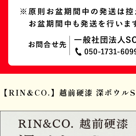
【RIN&CO.】越前硬漆 深ボウ