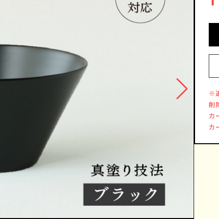
※
削
カ
カ