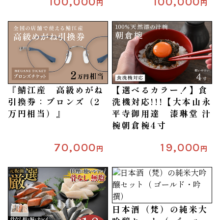
100,000
100,000
円
円
『鯖江産 高級めがね
【選べるカラー！】食
引換券：ブロンズ（2
洗機対応!!!【大本山永
万円相当）』
平寺御用達 漆琳堂 汁
椀朝倉椀4寸
70,000
19,000
円
円
日本酒（梵）の純米大