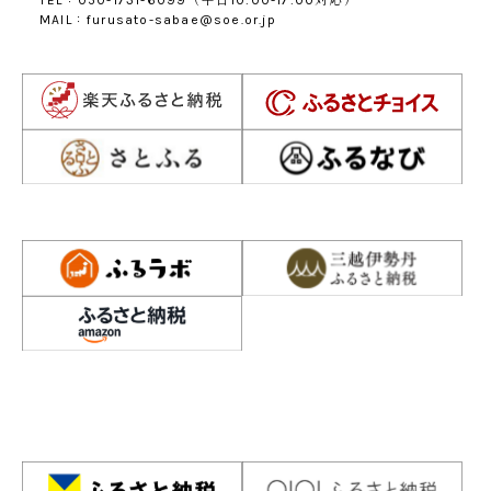
TEL：050-1731-6099（平日10:00-17:00対応）
MAIL：furusato-sabae@soe.or.jp