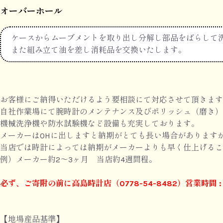
オーバーホール
ケースからムーブメントを取り出し分解し部品をばらして
また組み立て油を差し消耗品を交換いたします。
お客様にご納得いただけるよう要相談にて対応させて頂きます
自社作業場にて腕時計のメンテナンス及びポリッシュ（磨き）
機械洗浄機や防水試験機など設備も充実しております。
メーカーはOHに出しますと納期がとても長い場合があります
当店では時計によっては納期がメーカーよりも早く仕上げるこ
例）メーカー約2〜3ヶ月 当店約4週間程。
必ず、ご寄附の前に高島時計店（0778-54-8482）営業時間 :
【地場産品基準】