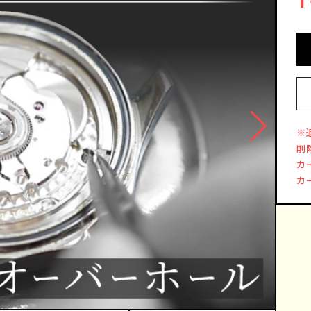
※
削
カ
カ