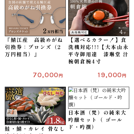
『鯖江産 高級めがね
【選べるカラー！】食
引換券：ブロンズ（2
洗機対応!!!【大本山永
万円相当）』
平寺御用達 漆琳堂 汁
椀朝倉椀4寸
70,000
19,000
円
円
日本酒（梵）の純米大
吟醸セット（ ゴール
ド・吟撰）
鮭・鯖・カレイ 骨なし