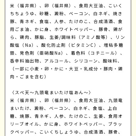
米（福井県）、卵（福井県）、食用大豆油、こいく
ちちょうゆ、砂糖、澱粉、ベーコン、白ネギ、焼き
豚、青ネギ、食塩、人参、たけのこ、合成清酒、食
用ごま油、かに身、ホワイトペッパー、豚骨、鶏が
ら、鶏肉、豚脂、生姜/調味料（アミノ酸等）、リン
酸塩（Na）、酸化防止剤（ビタミンC）、増粘多糖
類、発色剤（亜硝酸Na）、着色料（コチニール）、
香辛料抽出物、アルコール、シリコーン、酸味料、
（一部に小麦・卵・かに・大豆・乳成分・豚肉・鶏
肉・ごまを含む）
〈スぺ天～九頭竜まいたけ塩あん～〉
米（福井県）、卵（福井県）、食用大豆油、九頭竜
まいたけ、澱粉、ベーコン、白ネギ、食塩、上白
糖、焼豚、青ネギ、人参、たけのこ、生姜、食用オ
リーブオイル、かに身、ホワイトペッパー、ブラッ
クペッパー、こいくちしょうゆ、合成清酒、豚骨、