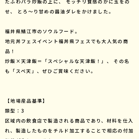
たふわパラ炒飯の上に、 モッチリ食感のかに玉をの
せ、 とろ～り甘めの醤油ダレをかけました。
福井県鯖江市のソウルフード。
地元丼フェスイベント福丼県フェスでも大人気の商
品！
炒飯×天津飯＝「スペシャルな天津飯！」、 その名
も「スペ天」、ぜひご賞味ください。
【地場産品基準】
類型：3
区域内の飲食店で製造される商品であり、材料を仕入
れ、製造したものをチルド加工することで相応の付加