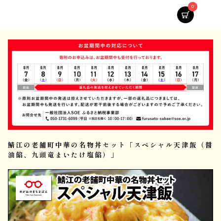
0
鯖江の老舗町中華の名物丼セット「スペシャル天津飯（醤
油餡、九頭竜まいたけ塩餡）」