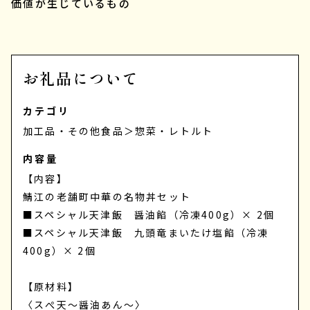
価値が生じているもの
お礼品について
カテゴリ
加工品・その他食品
＞
惣菜・レトルト
内容量
【内容】
鯖江の老舗町中華の名物丼セット
■スペシャル天津飯 醤油餡（冷凍400g）× 2個
■スペシャル天津飯 九頭竜まいたけ塩餡（冷凍
400g）× 2個
【原材料】
〈スぺ天～醤油あん～〉