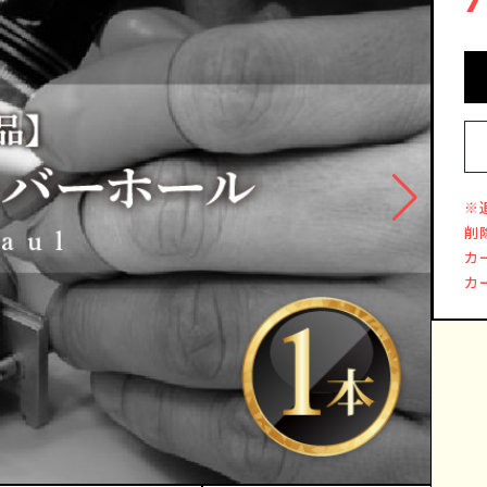
※
削
カ
カ