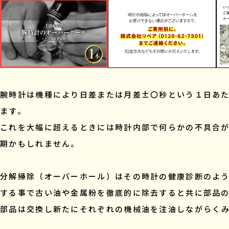
腕時計は機種により日差または月差±〇秒という１日あ
ます。
これを大幅に超えるときには時計内部で何らかの不具合
期かもしれません。
分解掃除（オーバーホール）はその時計の健康診断のよ
する事で古い油や金属粉を徹底的に除去すると共に部品
部品は交換し新たにそれぞれの機械油を注油しながらく