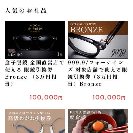
人気のお礼品
金子眼鏡 全国直営店で
999.9/フォーナイン
使える 眼鏡引換券
ズ 対象店舗で使える眼
Bronze （3万円相
鏡引換券（3万円相
当）
当）Bronze
100,000
100,000
円
円