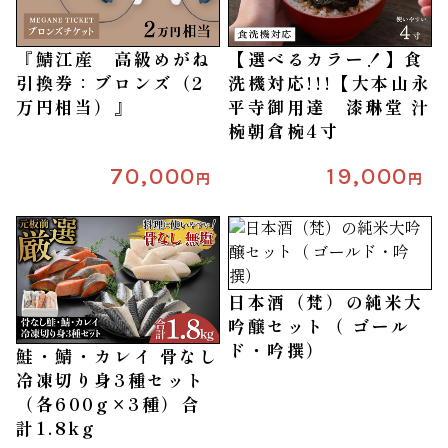
『鯖江産 高級めがね
【選べるカラー！】食
引換券：ブロンズ（2
洗機対応!!!【大本山永
万円相当）』
平寺御用達 漆琳堂 汁
椀朝倉椀4寸
70,000
19,000
円
円
日本酒（梵）の純米大
吟醸セット（ ゴール
ド・吟撰）
鮭・鯖・カレイ 骨なし
冷凍切り身3種セット
（各600g×3種）合
計1.8kg