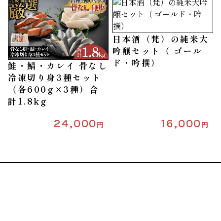
日本酒（梵）の純米大
吟醸セット（ ゴール
ド・吟撰）
鮭・鯖・カレイ 骨なし
冷凍切り身3種セット
（各600g×3種）合
計1.8kg
24,000
16,000
円
円