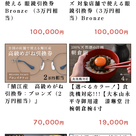
使える 眼鏡引換券
ズ 対象店舗で使える眼
Bronze （3万円相
鏡引換券（3万円相
当）
当）Bronze
100,000
100,000
円
円
『鯖江産 高級めがね
【選べるカラー！】食
引換券：ブロンズ（2
洗機対応!!!【大本山永
万円相当）』
平寺御用達 漆琳堂 汁
椀朝倉椀4寸
70,000
19,000
円
円