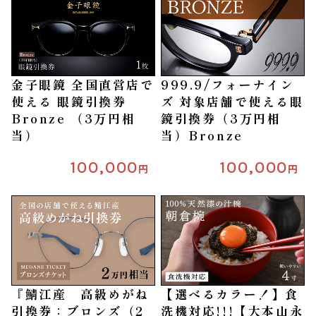
金子眼鏡 全国直営店で
999.9/フォーナイン
使える 眼鏡引換券
ズ 対象店舗で使える眼
Bronze （3万円相
鏡引換券（3万円相
当）
当）Bronze
100,000
100,000
円
円
『鯖江産 高級めがね
【選べるカラー！】食
引換券：ブロンズ（2
洗機対応!!!【大本山永