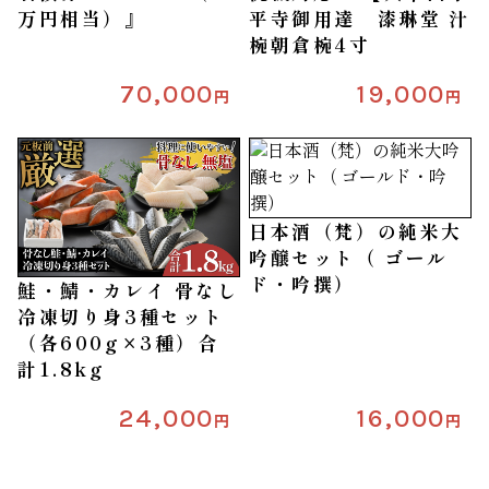
万円相当）』
平寺御用達 漆琳堂 汁
椀朝倉椀4寸
70,000
19,000
円
円
日本酒（梵）の純米大
吟醸セット（ ゴール
ド・吟撰）
鮭・鯖・カレイ 骨なし
冷凍切り身3種セット
（各600g×3種）合
計1.8kg
24,000
16,000
円
円