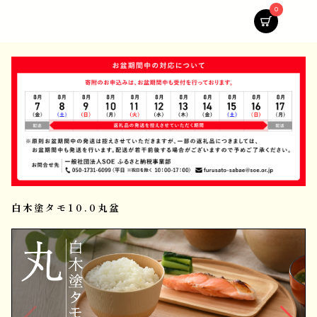
0
白木塗タモ10.0丸盆