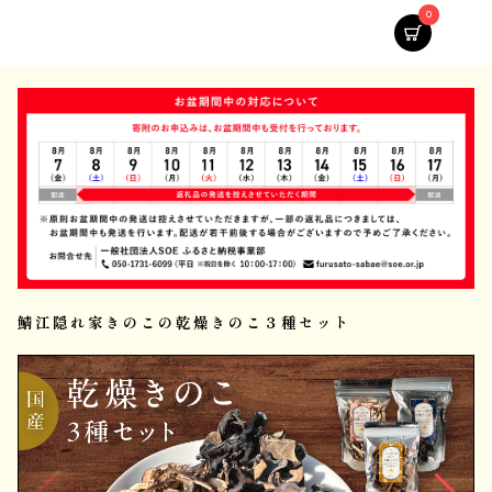
0
鯖江隠れ家きのこの乾燥きのこ３種セット