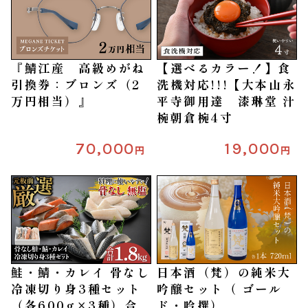
『鯖江産 高級めがね
【選べるカラー！】食
引換券：ブロンズ（2
洗機対応!!!【大本山永
万円相当）』
平寺御用達 漆琳堂 汁
椀朝倉椀4寸
70,000
19,000
円
円
鮭・鯖・カレイ 骨なし
日本酒（梵）の純米大
冷凍切り身3種セット
吟醸セット（ ゴール
（各600g×3種）合
ド・吟撰）