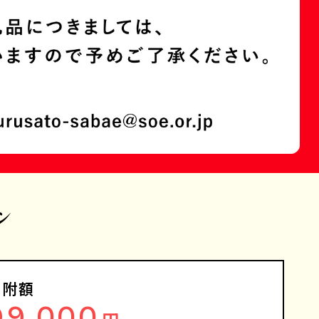
ン
寄附額
99,000