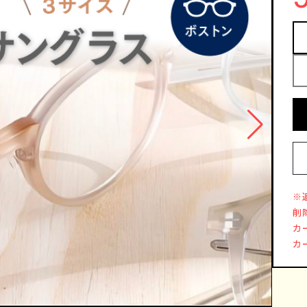
※
削
カ
カ