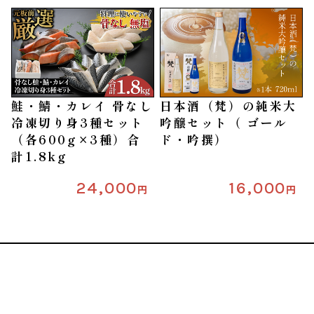
鮭・鯖・カレイ 骨なし
日本酒（梵）の純米大
冷凍切り身3種セット
吟醸セット（ ゴール
（各600g×3種）合
ド・吟撰）
計1.8kg
24,000
16,000
円
円