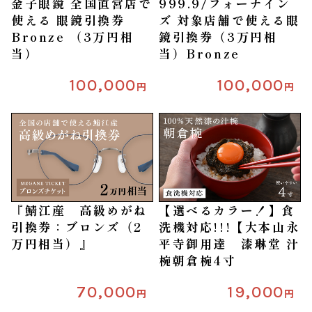
金子眼鏡 全国直営店で
999.9/フォーナイン
使える 眼鏡引換券
ズ 対象店舗で使える眼
Bronze （3万円相
鏡引換券（3万円相
当）
当）Bronze
100,000
100,000
円
円
『鯖江産 高級めがね
【選べるカラー！】食
引換券：ブロンズ（2
洗機対応!!!【大本山永
万円相当）』
平寺御用達 漆琳堂 汁
椀朝倉椀4寸
70,000
19,000
円
円