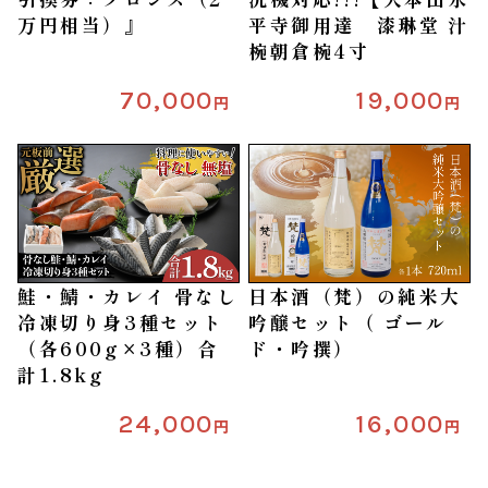
万円相当）』
平寺御用達 漆琳堂 汁
椀朝倉椀4寸
70,000
19,000
円
円
鮭・鯖・カレイ 骨なし
日本酒（梵）の純米大
冷凍切り身3種セット
吟醸セット（ ゴール
（各600g×3種）合
ド・吟撰）
計1.8kg
24,000
16,000
円
円