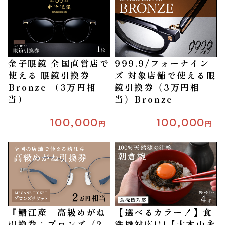
金子眼鏡 全国直営店で
999.9/フォーナイン
使える 眼鏡引換券
ズ 対象店舗で使える眼
Bronze （3万円相
鏡引換券（3万円相
当）
当）Bronze
100,000
100,000
円
円
『鯖江産 高級めがね
【選べるカラー！】食
引換券：ブロンズ（2
洗機対応!!!【大本山永