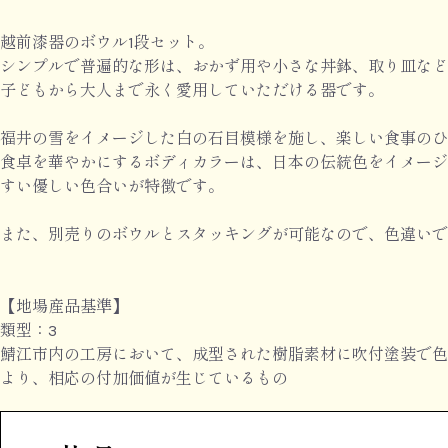
越前漆器のボウル1段セット。
シンプルで普遍的な形は、おかず用や小さな丼鉢、取り皿など
子どもから大人まで永く愛用していただける器です。
福井の雪をイメージした白の石目模様を施し、楽しい食事のひ
食卓を華やかにするボディカラーは、日本の伝統色をイメージ
すい優しい色合いが特徴です。
また、別売りのボウルとスタッキングが可能なので、色違いで
【地場産品基準】
類型：3
鯖江市内の工房において、成型された樹脂素材に吹付塗装で色
より、相応の付加価値が生じているもの