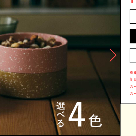
※
削
カ
カ