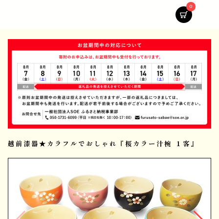
0
越前漆器★カラフルでおしゃれ『桜カラー汁椀 １客』