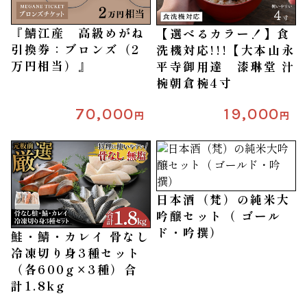
『鯖江産 高級めがね
【選べるカラー！】食
引換券：ブロンズ（2
洗機対応!!!【大本山永
万円相当）』
平寺御用達 漆琳堂 汁
椀朝倉椀4寸
70,000
19,000
円
円
日本酒（梵）の純米大
吟醸セット（ ゴール
ド・吟撰）
鮭・鯖・カレイ 骨なし
冷凍切り身3種セット
（各600g×3種）合
計1.8kg