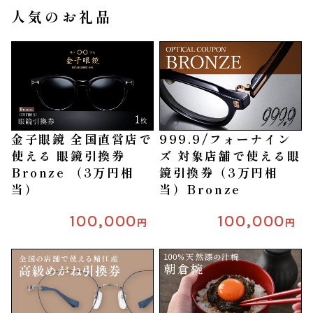
人気のお礼品
金子眼鏡 全国直営店で
999.9/フォーナイン
使える 眼鏡引換券
ズ 対象店舗で使える眼
Bronze （3万円相
鏡引換券（3万円相
当）
当）Bronze
100,000
100,000
円
円