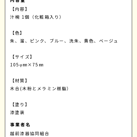
内容量
【内容】
汁椀 1個（化粧箱入り）
【色】
朱、溜、ピンク、ブルー、洗朱、黄色、ベージュ
【サイズ】
105φ㎜×75㎜
【材質】
木合(木粉とメラミン樹脂）
【塗り】
漆塗装
事業者名
越前漆器協同組合