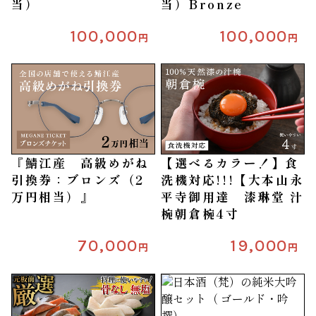
当）
当）Bronze
100,000
100,000
円
円
『鯖江産 高級めがね
【選べるカラー！】食
引換券：ブロンズ（2
洗機対応!!!【大本山永
万円相当）』
平寺御用達 漆琳堂 汁
椀朝倉椀4寸
70,000
19,000
円
円