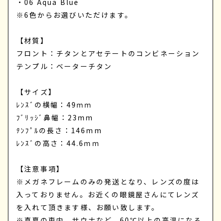
・06 Aqua Blue
※6色からお選びいただけます。
【材質】
フロント：チタンとアセテートのコンビネーション
テンプル：ベーターチタン
【サイズ】
ﾚﾝｽﾞの横幅：49ｍｍ
ﾌﾞﾘｯｼﾞ鼻幅：23mm
ﾃﾝﾌﾟﾙの長さ：146mm
ﾚﾝｽﾞの高さ：44.6ｍｍ
【注意事項】
※メガネフレームのみの発送となり、レンズの度は
入っておりません。お近くの眼鏡屋さんにてレンズ
を入れて頂きます様、お願い致します。
※真夏の車内、サウナなど、60℃以上の高温になる