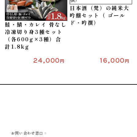
日本酒（梵）の純米大
吟醸セット（ ゴール
ド・吟撰）
鮭・鯖・カレイ 骨なし
冷凍切り身3種セット
（各600g×3種）合
計1.8kg
24,000
16,000
円
円
お問い合わせ窓口：