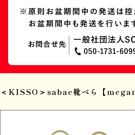
＜KISSO＞sabae靴べら【megane 