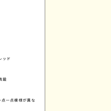
 レッド
 真鍮
一点一点模様が異な