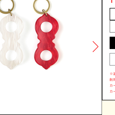
※
削
カ
カ