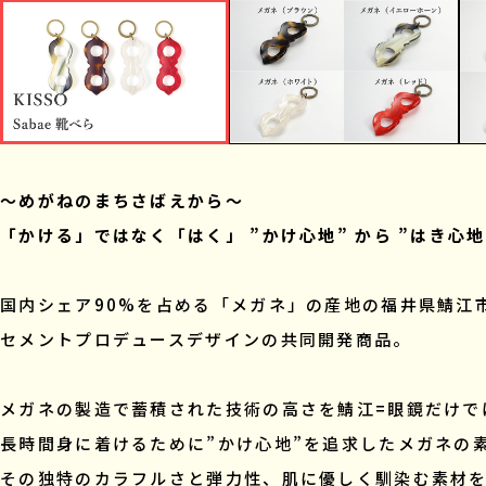
～めがねのまちさばえから～
「かける」ではなく「はく」 ”かけ心地” から ”はき心
国内シェア90%を占める「メガネ」の産地の福井県鯖江
セメントプロデュースデザインの共同開発商品。
メガネの製造で蓄積された技術の高さを鯖江=眼鏡だけで
長時間身に着けるために”かけ心地”を追求したメガネの
その独特のカラフルさと弾力性、肌に優しく馴染む素材