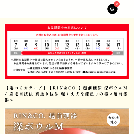
0
【選べるカラー！】【RIN&CO.】越前硬漆 深ボウルM
/ 刷毛目技法 真塗り技法 軽く丈夫な漆塗りの器＜越前漆
器＞