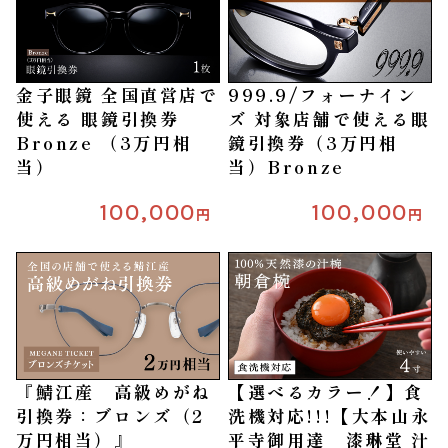
金子眼鏡 全国直営店で
999.9/フォーナイン
使える 眼鏡引換券
ズ 対象店舗で使える眼
Bronze （3万円相
鏡引換券（3万円相
当）
当）Bronze
100,000
100,000
円
円
『鯖江産 高級めがね
【選べるカラー！】食
引換券：ブロンズ（2
洗機対応!!!【大本山永
万円相当）』
平寺御用達 漆琳堂 汁