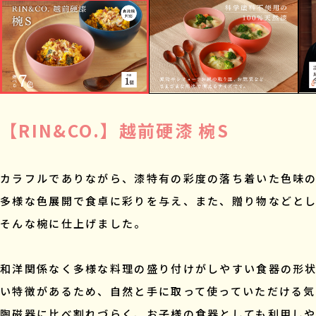
【RIN&CO.】越前硬漆 椀S
カラフルでありながら、漆特有の彩度の落ち着いた色味
多様な色展開で食卓に彩りを与え、また、贈り物などと
そんな椀に仕上げました。
和洋関係なく多様な料理の盛り付けがしやすい食器の形
い特徴があるため、自然と手に取って使っていただける
陶磁器に比べ割れづらく、お子様の食器としても利用し