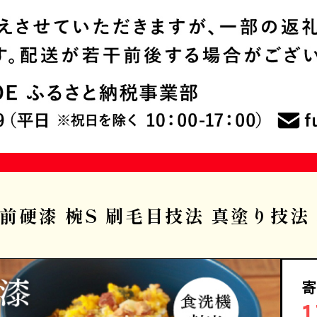
越前硬漆 椀S 刷毛目技法 真塗り技