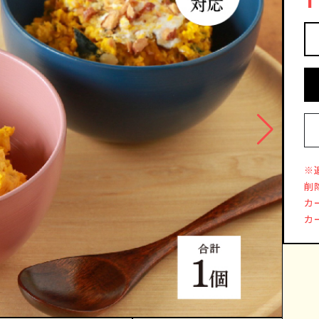
※
削
カ
カ