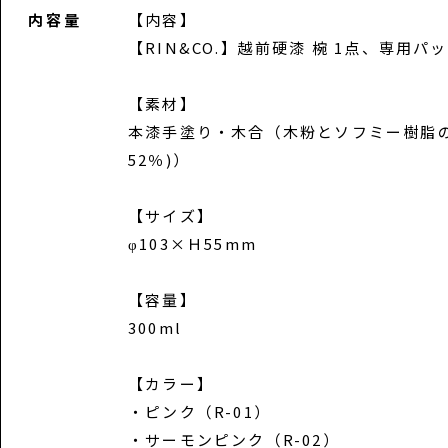
内容量
【内容】
【RIN&CO.】越前硬漆 椀 1点、専用パ
【素材】
本漆手塗り・木合（木粉とソフミー樹脂の
52％)）
【サイズ】
φ103×Ｈ55mm
【容量】
300ml
【カラー】
・ピンク（R-01）
・サーモンピンク（R-02）