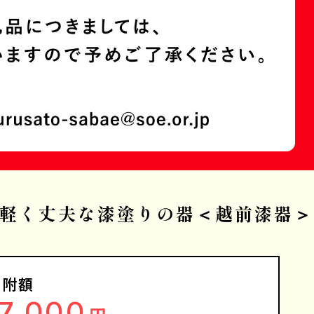
法 軽く丈夫な漆塗りの器＜越前漆器＞
寄附額
17,000