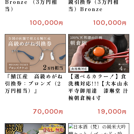
Bronze （3万円相
鏡引換券（3万円相
当）
当）Bronze
100,000
100,000
円
円
『鯖江産 高級めがね
【選べるカラー！】食
引換券：ブロンズ（2
洗機対応!!!【大本山永
万円相当）』
平寺御用達 漆琳堂 汁
椀朝倉椀4寸
70,000
19,000
円
円