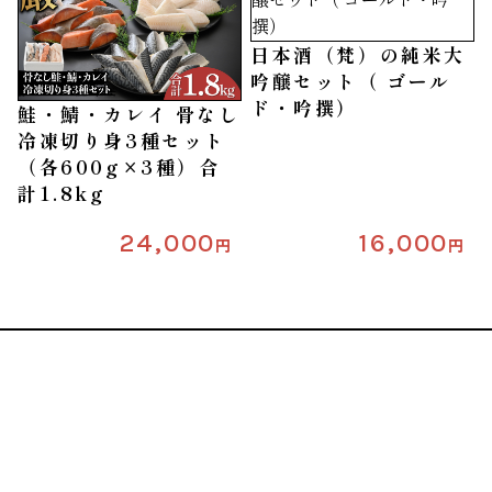
日本酒（梵）の純米大
吟醸セット（ ゴール
ド・吟撰）
鮭・鯖・カレイ 骨なし
冷凍切り身3種セット
（各600g×3種）合
計1.8kg
24,000
16,000
円
円