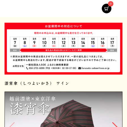
0
漆宵傘（しつよいかさ） ワイン