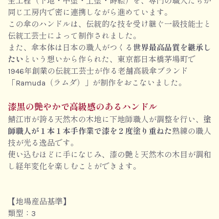
全工程（下地・中塗・上塗・蒔絵）を、専門の職人たちが
同じ工房内で密に連携しながら進めています。
この傘のハンドルは、伝統的な技を受け継ぐ一級技能士と
伝統工芸士によって制作されました。
また、傘本体は日本の職人がつくる
世界最高品質を継承し
たい
という想いから作られた、東京都日本橋茅場町で
1946年創業の伝統工芸士が作る老舗高級傘ブランド
「Ramuda（ラムダ）」が制作をおこないました。
漆黒の艶やかで高級感のあるハンドル
鯖江市が誇る天然木の木地に下地師職人が調整を行い、
塗
師職人が１本１本手作業で漆を２度塗り重ねた
熟練の職人
技が光る逸品です。
使い込むほどに手になじみ、漆の艶と天然木の木目が調和
し経年変化を楽しむことができます。
【地場産品基準】
類型：3