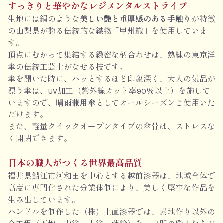
すっきりと華やかなレジメンタルストライプ
生地には絹のような
美しい艶と重厚感のある手触り
が特徴
の山梨県が誇る伝統的な織物「甲州織」を使用していま
す。
頂点にむかって集結する緻密な柄合わせは、熟練の東京洋
傘の伝統工芸士がなせる技です。
傘を開いた時に、ハッとするほど印象深く、大人の気品が
漂う傘は、UV加工（紫外線カット率90％以上）を施して
いますので、
晴雨兼用傘
としてオールシーズンご使用いた
だけます。
また、軽量クイックオープンタイプの傘骨は、ストレスな
く開閉できます。
日本の職人がつくる世界最高品質
福井県鯖江市河和田を中心とする越前漆器は、地域全体で
高度に専門化された分業体制により、美しく堅牢な作品を
生み出しています。
ハンドルを制作した（株）土直漆器では、素地作り以外の