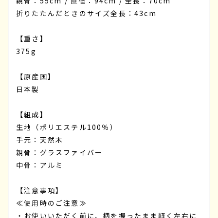
親骨：55cm / 直径：94cm / 全長：70cm
折りたたんだときのサイズ全長：43cm
【重さ】
375g
【原産国】
日本製
【組成】
生地（ポリエステル100％）
手元：天然木
親骨：グラスファイバー
中骨：アルミ
【注意事項】
≪使用時のご注意≫
・お使いいただく前に、柄を握ったまま軽く左右に