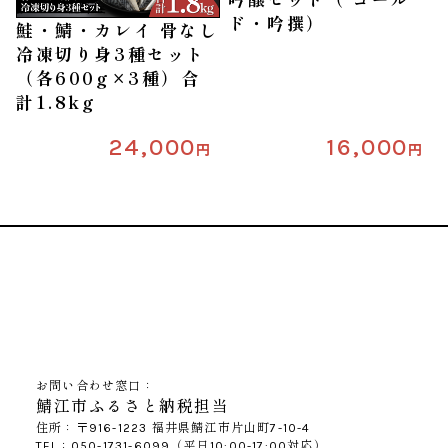
ド・吟撰）
鮭・鯖・カレイ 骨なし
冷凍切り身3種セット
（各600g×3種）合
計1.8kg
24,000
16,000
円
円
お問い合わせ窓口：
鯖江市ふるさと納税担当
住所：〒916-1223 福井県鯖江市片山町7-10-4
TEL：050-1731-6099（平日10:00-17:00対応）