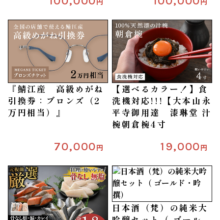
100,000
100,000
円
円
『鯖江産 高級めがね
【選べるカラー！】食
引換券：ブロンズ（2
洗機対応!!!【大本山永
万円相当）』
平寺御用達 漆琳堂 汁
椀朝倉椀4寸
70,000
19,000
円
円
日本酒（梵）の純米大
吟醸セット（ ゴール