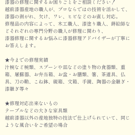
漆器の修理に関するお困りごとをご相談ください！
越前漆器産地の職人が、プロならではの技術を活かして、
漆器の剥がれ、欠け、ワレ、ヒビなどのお直し対応。
修理品の内容によって、木工職人、漆塗り職人、蒔絵師な
どそれぞれの専門分野の職人が修理に関わり、
漆器修理に関するお悩みに漆器修理アドバイザーが丁寧に
お答えします。
★今までの修理実績
汁椀など椀類、スプーンや皿などの塗り物の食器類、重
箱、屠蘇器、お弁当箱、お盆・お膳類、箸、茶道具、仏
具、刀の鞘、こね鉢、硯箱、文箱、手鏡、陶器の金継ぎ・
漆継ぎ等々
★修理対応出来ないもの
テーブルなどの大きな家具類
越前漆器以外の産地独特の技法で仕上げられていて、同じ
ような風合いをご希望の場合