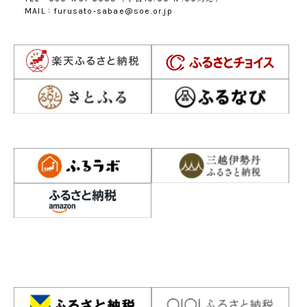
MAIL：furusato-sabae@soe.or.jp