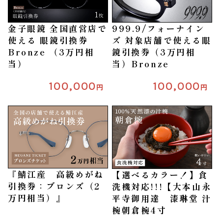
金子眼鏡 全国直営店で
999.9/フォーナイン
使える 眼鏡引換券
ズ 対象店舗で使える眼
Bronze （3万円相
鏡引換券（3万円相
当）
当）Bronze
100,000
100,000
円
円
『鯖江産 高級めがね
【選べるカラー！】食
引換券：ブロンズ（2
洗機対応!!!【大本山永
万円相当）』
平寺御用達 漆琳堂 汁
椀朝倉椀4寸