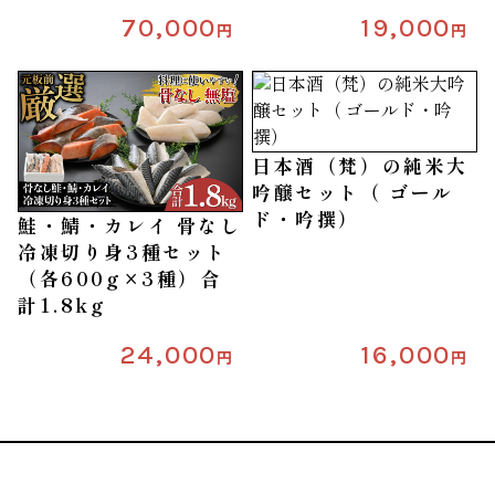
70,000
19,000
円
円
日本酒（梵）の純米大
吟醸セット（ ゴール
ド・吟撰）
鮭・鯖・カレイ 骨なし
冷凍切り身3種セット
（各600g×3種）合
計1.8kg
24,000
16,000
円
円